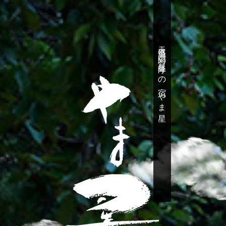
天然温泉 阿智 星降りの宿 やま星